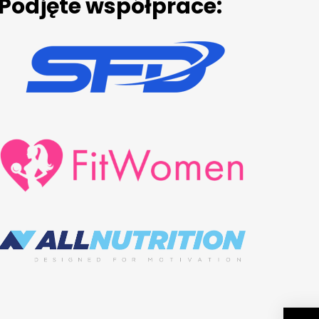
Podjęte współprace: