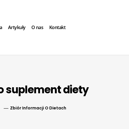
strefa diety i przepisów
a
Artykuły
O nas
Kontakt
o suplement diety
Zbiór Informacji O Dietach