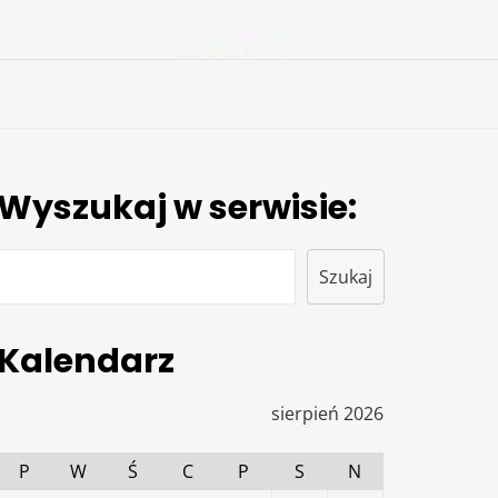
Wyszukaj w serwisie:
Szukaj
Szukaj
Kalendarz
sierpień 2026
P
W
Ś
C
P
S
N