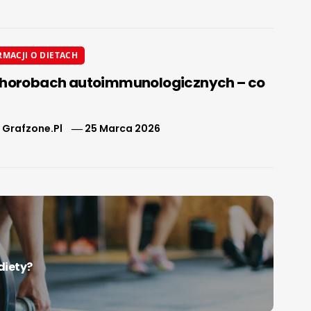
RMACJI O DIETACH
chorobach autoimmunologicznych – co
 Grafzone.pl
25 Marca 2026
diety?