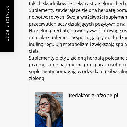
takich składników jest ekstrakt z zielonej
herb
PREVIOUS POST
Suplementy zawierające zieloną herbatę poma
nowotworowych. Swoje właściwości suplement
przeciwutleniaczy działających pozytywnie na
Na zieloną herbatę powinny zwrócić uwagę os
ona jako suplement wspomagający
odchudza
inuliną regulują metabolizm i zwiększają spa
ciała.
Suplementy diety
z zieloną herbatą polecane 
przemęczone nadmierną pracą oraz osobom o
suplementy pomagają w odzyskaniu sił witaln
zieloną.
Redaktor grafzone.pl