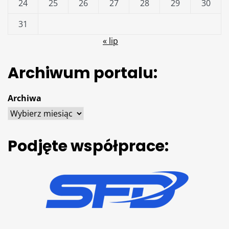
24
25
26
27
28
29
30
31
« lip
Archiwum portalu:
Archiwa
Podjęte współprace: