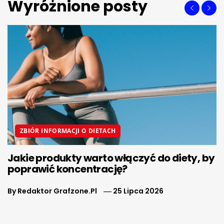
Wyróżnione posty
ZBIÓR INFORMACJI O DIETACH
Jakie produkty warto włączyć do diety, by
J
poprawić koncentrację?
ś
By
Redaktor Grafzone.pl
25 Lipca 2026
B