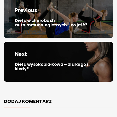
wpisu
Previous
Dieta w chorobach
Previous
autoimmunologicznych – co jeść?
post:
Next
Dieta wysokobiałkowa – dla kogo i
Next
kiedy?
post:
DODAJ KOMENTARZ