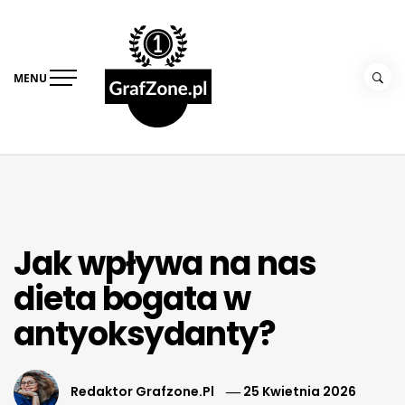
Skip
Grafzone –
to
strefa diety i
content
przepisów
MENU
Jak wpływa na nas
dieta bogata w
antyoksydanty?
Redaktor Grafzone.pl
25 Kwietnia 2026