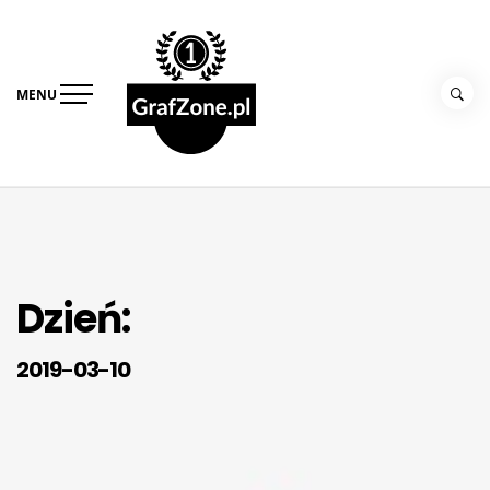
Skip
Grafzone –
to
strefa diety i
content
przepisów
MENU
Dzień:
2019-03-10