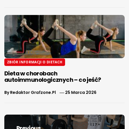
ZBIÓR INFORMACJI O DIETACH
Dieta w chorobach
autoimmunologicznych – co jeść?
By
Redaktor Grafzone.pl
25 Marca 2026
Nawigacja
wpisu
Previous