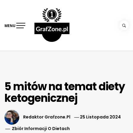
Skip
Grafzone –
to
strefa diety i
content
przepisów
MENU
5 mitów na temat diety
ketogenicznej
Redaktor Grafzone.pl
25 Listopada 2024
Zbiór Informacji O Dietach