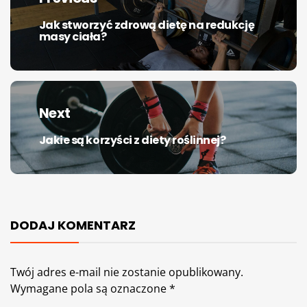
Jak stworzyć zdrową dietę na redukcję
Previous
masy ciała?
post:
Next
Jakie są korzyści z diety roślinnej?
Next
post:
DODAJ KOMENTARZ
Twój adres e-mail nie zostanie opublikowany.
Wymagane pola są oznaczone
*